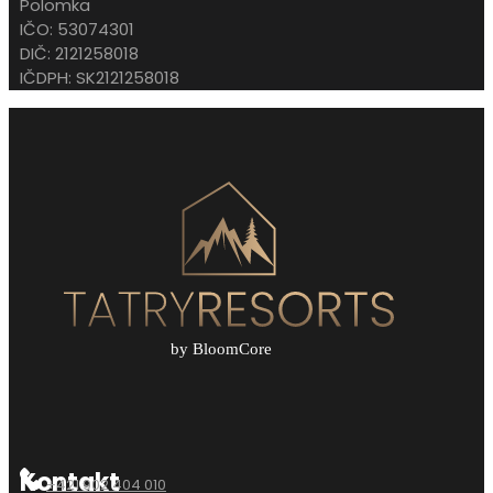
Polomka
IČO: 53074301
DIČ: 2121258018
IČDPH: SK2121258018
Kontakt
+421 902 404 010