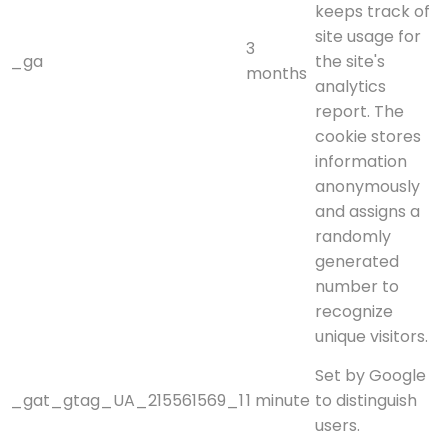
keeps track of
site usage for
3
_ga
the site's
months
analytics
report. The
cookie stores
information
anonymously
and assigns a
randomly
generated
number to
recognize
unique visitors.
Set by Google
_gat_gtag_UA_215561569_1
1 minute
to distinguish
users.