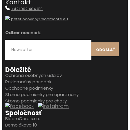
Kontakt
+421 902 404 010
peter.ocovan@bloomcore.eu
Odber noviniek:
ODOSLAŤ
Dôležité
Ochrana osobných údajov
Reklamačný poriadok
Obchodné podmienky
Storno podmienky pre apartmány
Storno podmienky pre chaty
Spoločnosť
BloomCore s.r.o.
Bernolákova 10