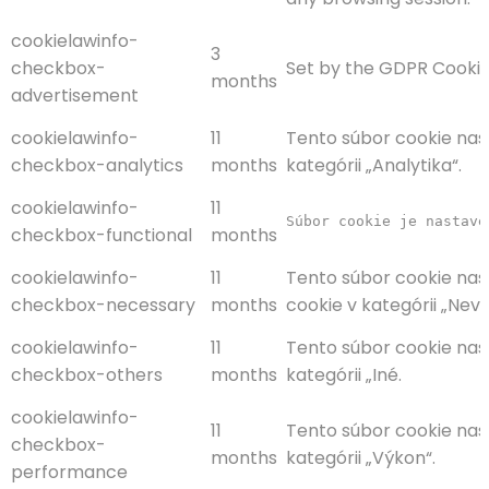
cookielawinfo-
3
checkbox-
Set by the GDPR Cookie 
months
advertisement
cookielawinfo-
11
Tento súbor cookie nas
checkbox-analytics
months
kategórii „Analytika“.
cookielawinfo-
11
Súbor cookie je nastave
checkbox-functional
months
cookielawinfo-
11
Tento súbor cookie nas
checkbox-necessary
months
cookie v kategórii „Nev
cookielawinfo-
11
Tento súbor cookie nas
checkbox-others
months
kategórii „Iné.
cookielawinfo-
11
Tento súbor cookie nas
checkbox-
months
kategórii „Výkon“.
performance