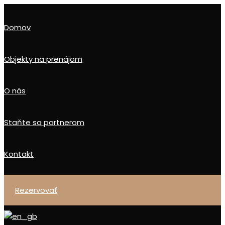
domov
objekty na prenájom
o nás
staňte sa partnerom
kontakt
rezervovať