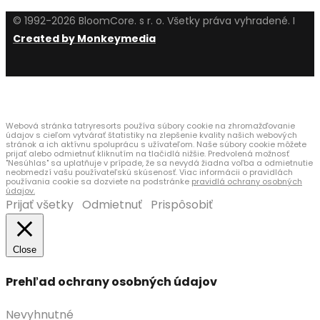
© 1992-2026 BloomCore. s r. o. Všetky práva vyhradené. I
Created by Monkeymedia
Používame cookies
Webová stránka tatryresorts používa súbory cookie na zhromažďovanie
údajov s cieľom vytvárať štatistiky na zlepšenie kvality našich webových
stránok a ich aktívnu spoluprácu s užívateľom. Naše súbory cookie môžete
prijať alebo odmietnuť kliknutím na tlačidlá nižšie. Predvolená možnosť
"Nesúhlas" sa uplatňuje v prípade, že sa nevydá žiadna voľba a odmietnutie
neobmedzí vašu používateľskú skúsenosť. Viac informácii o pravidlách
používania cookie sa dozviete na podstránke
pravidlá ochrany osobných
údajov.
Prijať všetky
Odmietnuť
Prispôsobiť
Close
Prehľad ochrany osobných údajov
Nevyhnutné