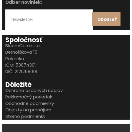
Odber noviniek:
ODOSLAŤ
Spoločnosť
BloomCore s.r.o.
Bernolákova 10
Polomka
IČO: 53074301
DIČ: 2121258018
Dôležité
Ochrana osobných údajov
Reklamačný poriadok
Obchodné podmienky
Objekty na prenájom
Storno podmienky