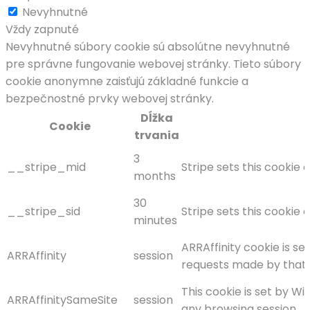
Nevyhnutné
Vždy zapnuté
Nevyhnutné súbory cookie sú absolútne nevyhnutné
pre správne fungovanie webovej stránky. Tieto súbory
cookie anonymne zaisťujú základné funkcie a
bezpečnostné prvky webovej stránky.
Dĺžka
Cookie
trvania
3
__stripe_mid
Stripe sets this cookie
months
30
__stripe_sid
Stripe sets this cookie
minutes
ARRAffinity cookie is s
ARRAffinity
session
requests made by that 
This cookie is set by W
ARRAffinitySameSite
session
any browsing session.