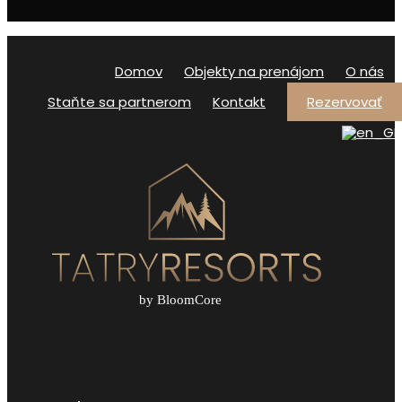
Booking Confirmed
Domov
Objekty na prenájom
O nás
Staňte sa partnerom
Kontakt
Rezervovať