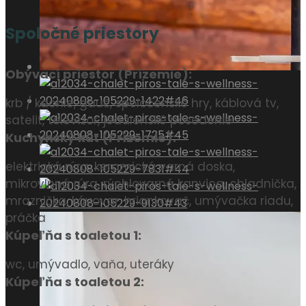
Spoločné priestory
Obývací priestor (Prízemie):
krb / kachle, gauč, spoločenské hry, káblová tv,
satelit, televízor, jedálenské posedenie
Kuchynský kút (Prízemie):
elektrická rúra, keramická varná doska,
mikrovlnná rúra, rýchlovarná kanvica, chladnička,
mraznička, kávovar, hriankovač, umývačka riadu,
práčka
Kúpeľňa s toaletou 1:
wc, umývadlo, vaňa, uteráky
Kúpeľňa s toaletou 2: