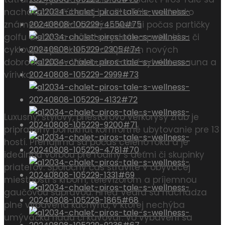
nachádza obľúbenej lokalite Tále, neďaleko
známeho hotela. Oddýchnete si počas partičky
golfu alebo sa môžete vydať na pešiu túru či
cyklovýlet po okolí. Po dni plnom nových
dobrodružstiev Vás bude čakať vyhriata sauna a
vírivka.
Luxusný, štýlový, priestorovo veľkorysý zrub je
pripravený ponúknuť komfortné ubytovanie pre 13
hostí. Prenajíma sa počas celého roka a je
ideálnou voľbou pre rodiny s deťmi či skupinky
priateľov. Spoločný čas strávite v obývacej
miestnosti s krbom, televízorom a príjemnou
gaučovou súpravou. Hneď vedľa sa nachádza
plne vybavená kuchyňa, v ktorej nechýba
umývačka riadu či kávovar. Vo vybavení sa