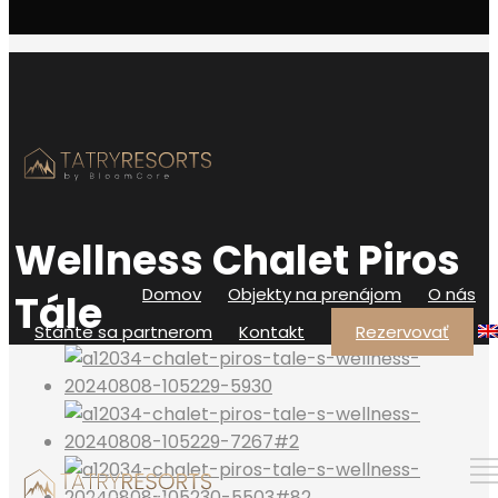
Wellness Chalet Piros
Domov
Objekty na prenájom
O nás
Tále
Staňte sa partnerom
Kontakt
Rezervovať