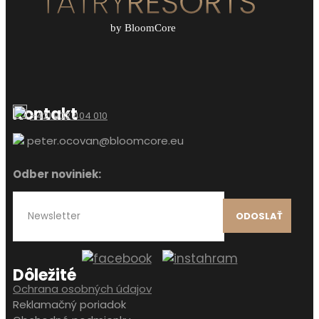
Kontakt
+421 902 404 010
peter.ocovan@bloomcore.eu
Odber noviniek:
ODOSLAŤ
Dôležité
Ochrana osobných údajov
Reklamačný poriadok