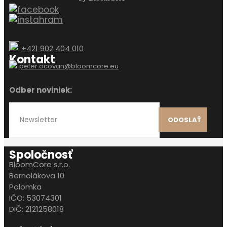
+421 902 404 010
Kontakt
peter.ocovan@bloomcore.eu
Odber noviniek:
ODOSLAŤ
Spoločnosť
BloomCore s.r.o.
Bernolákova 10
Polomka
IČO: 53074301
DIČ: 2121258018