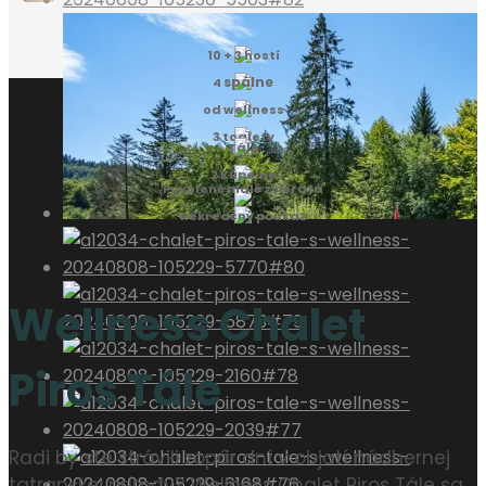
10 + 3 hostí
spálne
4
od wellness
3 toalety
Tále
2 Kúpelne
Povolené malé zvieratá
Rekreačný poukaz
Wellness Chalet
Piros Tále
Radi by ste strávili zopár dní v objatí nádhernej
tatranskej prírody? Wellness Chalet Piros Tále sa