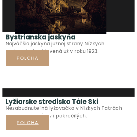
Bystrianska jaskyňa
Najväčšia jaskyňa južnej strany Nízkych
Tatiermbola objavená už v roku 1923.
POLOHA
Lyžiarske stredisko Tále Ski
Nezabudnuteľná lyžovačka v Nízkych Tatrách
pre začiatočníkov i pokročilých.
POLOHA