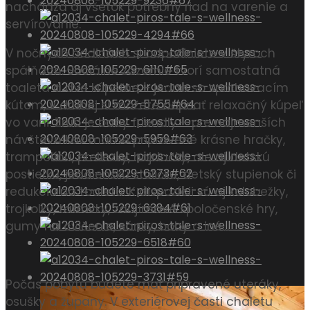
nachádza aj všetok potrebný riad na varenie a
servírovanie.
V nočných hodinách si odpočiniete v štyroch
spálňach. Sociálne zázemie tvorí samostatná
toaleta a dve kúpeľne – jedna so sprchovacím
kútom, v druhej si môžete dopriať relaxačný kúpeľ
vo vani. Zrub je baby friendly – pre najmenších
návštevníkov máme pripravené krásne hračky,
trampolínu, preliezky, hojdačky, ale aj detskú
postieľku, jedálenskú stoličku, detský stupienok či
redukciu na toaletu. K dispozícii sú aj kolobežky,
trojkolky, tatrovky, zaujímavé spoločenské hry,
gumy na cvičenie, sánky, boby a iné…
Počas pobytu budete mať pripravené uteráky,
osušky a župany. V exteriérovej časti chaletu