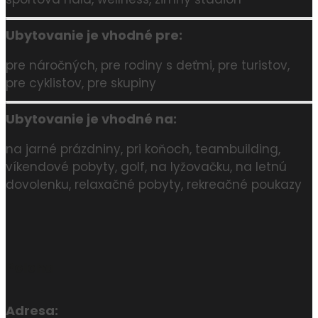
Ubytovanie je vhodné pre:
pre náročných, pre rodiny s deťmi, pre turistov,
pre cyklistov, pre skupiny
Ubytovanie je vhodné na:
na jarné prázdniny, pri koňoch, teambuilding,
víkendové pobyty, golf, na lyžovačku, na letnú
dovolenku, relaxačné pobyty, rekreačné poukazy
Poloha
Adresa: