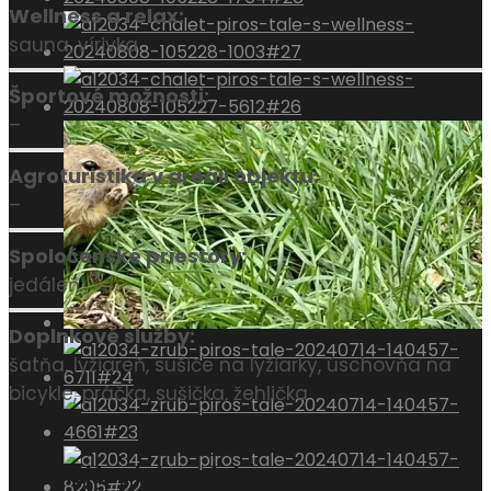
Wellness a relax:
sauna, vírivka
Športové možnosti:
–
Agroturistika v areáli objektu:
–
Spoločenské priestory:
jedáleň
Doplnkové služby:
šatňa, lyžiareň, sušiče na lyžiarky, úschovňa na
bicykle, práčka, sušička, žehlička
Doplňujúce informácie