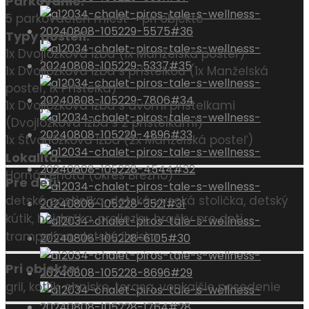
Parkovanie:
5 parkovacích miest – pri objekte
Typy postelí:
1x Dvojlôžková izba (1x Manželská posteľ)
1x Dvojlôžková izba s prístelkou (1x Manželská
posteľ, 1x Prístelka)
1x Dvojlôžková izba s dvomi prístelkami
(Dvojlôžková izba s 2 prístelkami)
1x Štvorlôžková izba (2x Manželská posteľ)
Lokalita:
Horná Lehota (okres Brezno)
Pre deti:
detská postieľka, detská vysoká stolička, detský
kútik, hojdačka, preliezky, hračky pre deti,
trampolína, detské ihrisko
Pri objekte:
gril, kotlík, ohnisko, terasa, vonkajšie posedenie