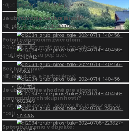
Fajčenie v interiéri NIE JE povolené
Je ubytovanie bezbariérové?
NIE, objekt nie je bezbariérový
Pobyt s domácim zvieraťom:
POVOLENÝ, iba malá rasa (po dohode s
majiteľom) – za poplatok
Bez bariérové?
NIE, objekt nie je bezbariérový
Je ubytovanie vhodné pre viacero
samostatných skupín hostí?
V objekte je možné ubytovať iba jednu skupinu
hostí
Spôsob kúrenia v objekte: