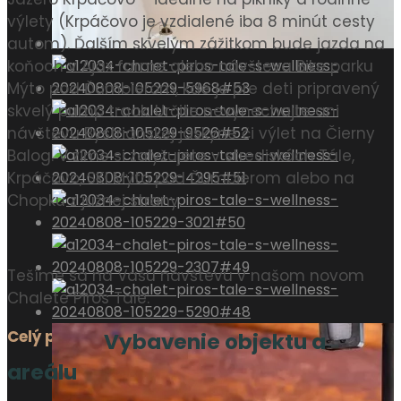
výlety (Krpáčovo je vzdialené iba 8 minút cesty
autom). Ďalším skvelým zážitkom bude jazda na
koňoch v Ajax farme alebo návšteva Bike parku
Mýto pod Ďumbierom, kde je pre deti pripravený
skvelý pump track. Určite nevynechajte ani
návštevu Bystrianskej jaskyne či výlet na Čierny
Balog. V zime si zalyžujete v strediskách Tále,
Krpáčovo, SKI Mýto pod Ďumbierom alebo na
Chopku z južnej strany.
Tešíme sa na Vašu návštevu v našom novom
Chalete Piros Tale.
Celý popis ᐯ
Vybavenie objektu a
areálu