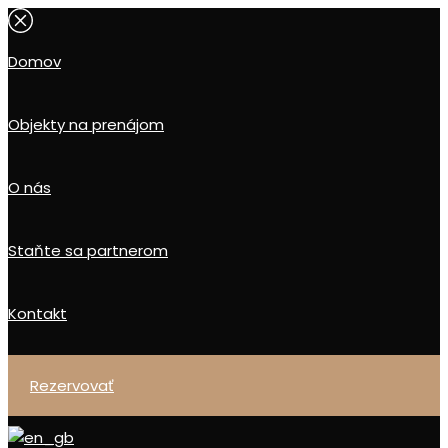
domov
objekty na prenájom
o nás
staňte sa partnerom
kontakt
rezervovať