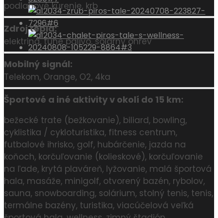
podlahové kúrenie, krb
Zdroj tepla:
elektrina, tuhé palivo, solárny ohrev
Mobilný signál:
Telekom, Orange, O2, 4ka
Športové a iné aktivity v okolí do 15 km:
bežecké trate (bežkovanie), biliard, bowling,
cyklistika / cykloturistika, fitness centrum,
futbalové ihrisko, golf, hubárčenie, jazda na
koňoch, korčuľovanie (kolieskové), korčuľovanie
na ľade, krytá plaváreň, lyžovanie, malá športová
hala, masáže, minigolf, otvorený bazén, rybolov,
sauna, snowboarding, solárium, stolný tenis, tenis,
termálne bazény, turistika, viacúčelová veľká
športová hala, wellness, zimný štadión