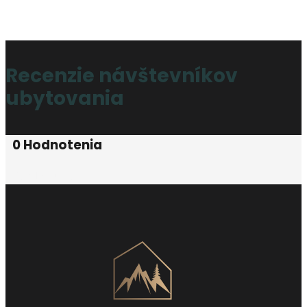
Recenzie návštevníkov
ubytovania
0 Hodnotenia
Rated
0
out of
5
.