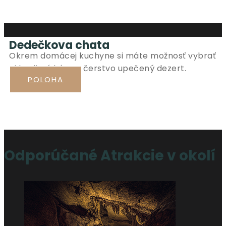
Dedečkova chata
Okrem domácej kuchyne si máte možnosť vybrať
aj kvalitnú kávu a čerstvo upečený dezert.
POLOHA
Odporúčané Atrakcie v okolí