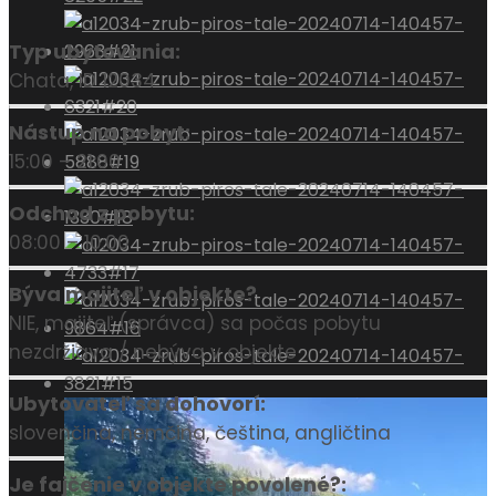
Typ ubytovania:
Chata, ID 12034
Nástup na pobyt:
15:00 – 21:00
Odchod z pobytu:
08:00 – 10:00
Býva majiteľ v objekte?
NIE, majiteľ (správca) sa počas pobytu
nezdržiava / nebýva v objekte
Ubytovateľ sa dohovorí:
slovenčina, nemčina, čeština, angličtina
Je fajčenie v objekte povolené?: