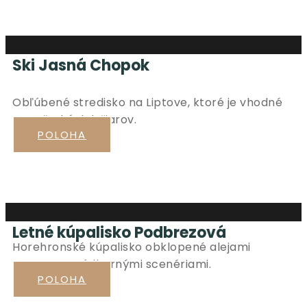
Ski Jasná Chopok
.
Obľúbené stredisko na Liptove, ktoré je vhodné
pre všetkých lyžiarov.
POLOHA
Letné kúpalisko Podbrezová
Horehronské kúpalisko obklopené alejami
stromov a nádhernými scenériami.
POLOHA