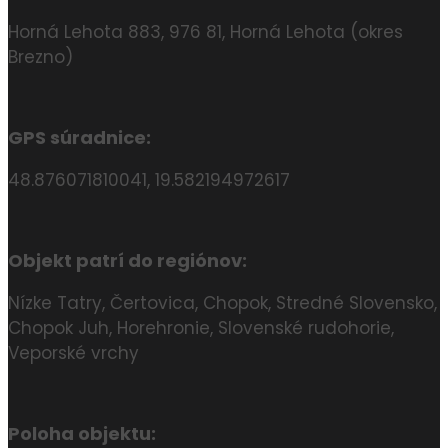
Horná Lehota 883, 976 81, Horná Lehota (okres
Brezno)
GPS súradnice:
48.876071810041, 19.582194972617
Objekt patrí do regiónov:
Nízke Tatry, Čertovica, Chopok, Stredné Slovensko,
Chopok Juh, Horehronie, Slovenské rudohorie,
Veporské vrchy
Poloha objektu: