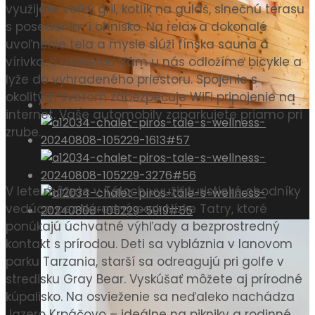
využijete veľký gril, kotlík na guláš, slnečnú terasu
s posedením i ohnisko. Na relax a dokonalé
uvoľnenie tela a mysle slúži fínska sauna a
vírivka. S radosťou Vám u nás odložíme bicykle a
lyže do vyhradeného priestoru. Spojenie s
okolitým svetom zabezpečuje WiFi pripojenie na
internet. Vaše automobily zaparkujete priamo pri
zrube.
V lete môžete v Táloch využiť turistické chodníky
vedúce cez Národný park Nízke Tatry, ktoré
ponúkajú úchvatné výhľady a bezprostredný
kontakt s prírodou. Deti sa vybláznia v lanovom
parku Tarzania, starší sa odreagujú pri golfe v
stredisku Gray Bear. Vyskúšať môžete aj prírodné
kúpalisko. Na osvieženie sa neďaleko nachádza
Jazero Krpáčovo – ideálne na pikniky a rodinné