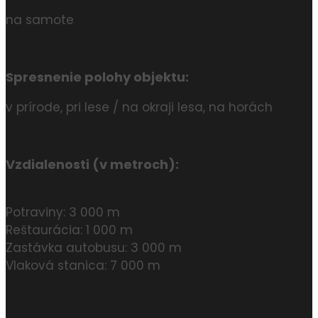
na samote
Spresnenie polohy objektu:
v prírode, pri lese / na okraji lesa, na horách
Vzdialenosti (v metroch):
Potraviny: 3 000 m
Reštaurácia: 1 000 m
Zastávka autobusu: 3 000 m
Vlaková stanica: 7 000 m