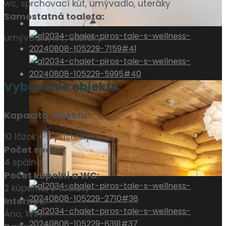
wc, sprchovací kút, umývadlo, uteráky
Samostatná toaleta:
umývadlo, wc, uteráky
Vybavenie objektu
Kapacita objektu:
10 lôžok + 3 prístelky
Počet spální:
4 spálne
Počet kúpelní a WC:
2 kúpeľne, 3 toalety
Internet:
Áno, WiFi