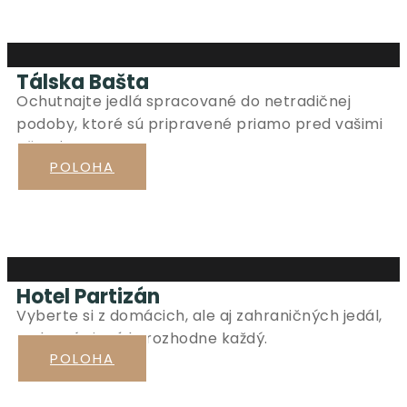
Tálska Bašta
Ochutnajte jedlá spracované do netradičnej
podoby, ktoré sú pripravené priamo pred vašimi
očami.
POLOHA
Hotel Partizán
Vyberte si z domácich, ale aj zahraničných jedál,
na ktoré si príde rozhodne každý.
POLOHA