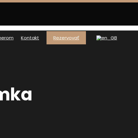
tnerom
Kontakt
Rezervovať
omka