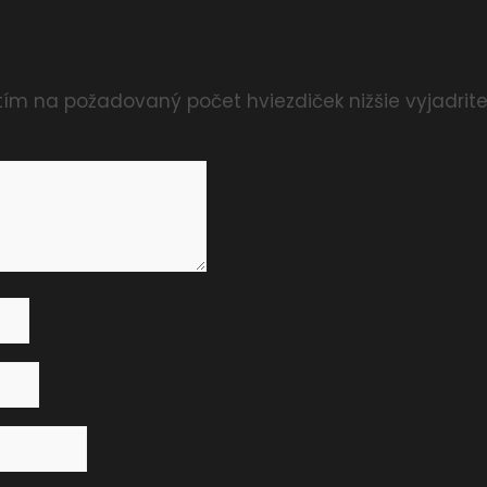
tím na požadovaný počet hviezdiček nižšie vyjadri