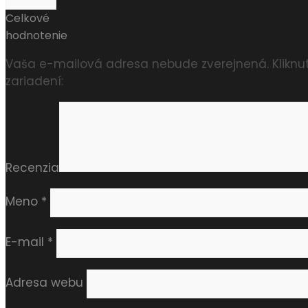
Celkové
hodnotenie
Vaša e-mailová adresa nebude zverejnená. Kliknu
zariadení:
Recenzia
Meno
*
E-mail
*
Adresa webu