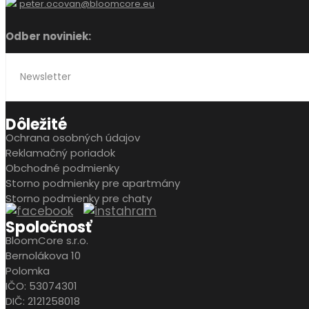
peter.ocovan@bloomcore.eu
Odber noviniek:
Dôležité
Ochrana osobných údajov
Reklamačný poriadok
Obchodné podmienky
Storno podmienky pre apartmány
Storno podmienky pre chaty
Spoločnosť
BloomCore s.r.o.
Bernolákova 10
Polomka
IČO: 53074301
DIČ: 2121258018