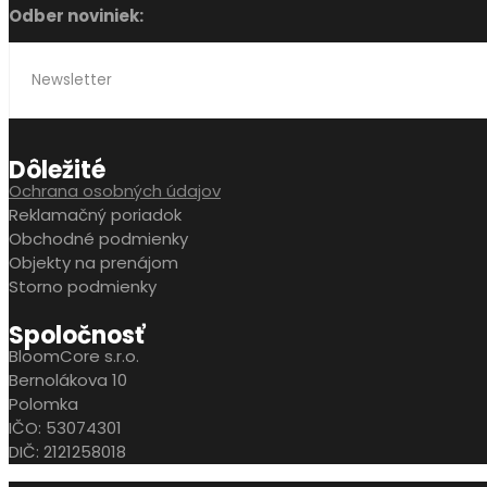
Odber noviniek:
Dôležité
Ochrana osobných údajov
Reklamačný poriadok
Obchodné podmienky
Objekty na prenájom
Storno podmienky
Spoločnosť
BloomCore s.r.o.
Bernolákova 10
Polomka
IČO: 53074301
DIČ: 2121258018