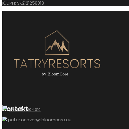
IČDPH: SK2121258018
Kontakt
+421 902 404 010
peter.ocovan@bloomcore.eu