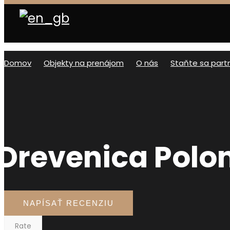
Domov
Objekty na prenájom
O nás
Staňte sa par
Drevenica Pol
NAPÍSAŤ RECENZIU