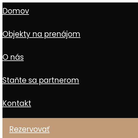
domov
objekty na prenájom
o nás
staňte sa partnerom
kontakt
rezervovať