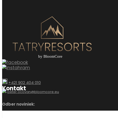
+421 902 404 010
Kontakt
peter.ocovan@bloomcore.eu
Odber noviniek: